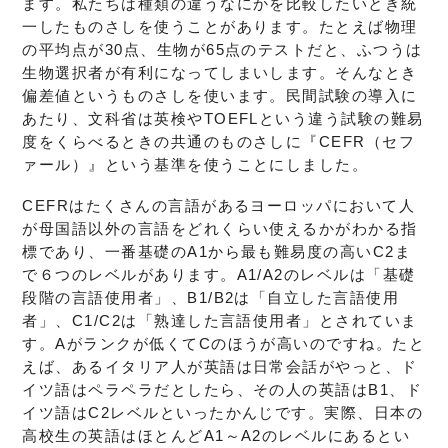
ます。私たちは種類の違うなにかを比較したいとき統
一したものさしを使うことがあります。たとえば物理
の平均点が30点、生物が65点のテストだと、ふつうは
生物選択者が有利になってしまいします。そんなとき
偏差値というものさしを使います。民間試験の導入に
あたり、文科省は英検やTOEFLという違う試験の難易
度をくらべるときの共通のものさしに『CEFR（セフ
ァール）』という基準を使うことにしました。
CEFRはたくさんの言語があるヨーロッパにおいて人
が母国語以外の言語をどれくらい使えるかがわかる指
標であり、一番基礎のA1から最も難易度の高いC2ま
で６つのレベルがあります。A1/A2のレベルは「基礎
段階の言語使用者」、B1/B2は「自立した言語使用
者」、C1/C2は「熟達した言語使用者」とされていま
す。Aがランクが低くてCのほうが高いのですね。たと
えば、あるイタリア人が英語は日常会話がやっと、ド
イツ語はペラペラだとしたら、その人の英語はB1、ド
イツ語はC2レベルといったかんじです。実際、日本の
高校生の英語はほとんどA1～A2のレベルにあるとい