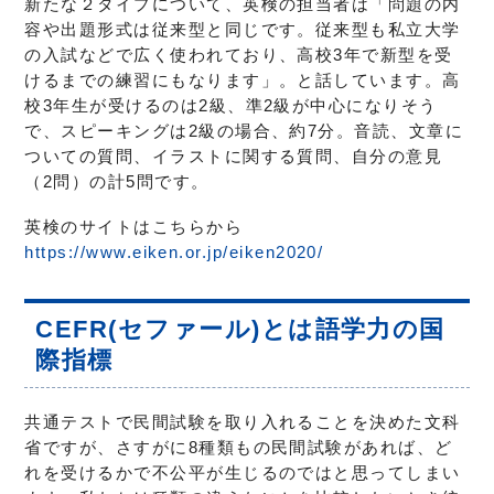
新たな２タイプについて、英検の担当者は「問題の内
容や出題形式は従来型と同じです。従来型も私立大学
の入試などで広く使われており、高校3年で新型を受
けるまでの練習にもなります」。と話しています。高
校3年生が受けるのは2級、準2級が中心になりそう
で、スピーキングは2級の場合、約7分。音読、文章に
ついての質問、イラストに関する質問、自分の意見
（2問）の計5問です。
英検のサイトはこちらから
https://www.eiken.or.jp/eiken2020/
CEFR(セファール)とは語学力の国
際指標
共通テストで民間試験を取り入れることを決めた文科
省ですが、さすがに8種類もの民間試験があれば、ど
れを受けるかで不公平が生じるのではと思ってしまい