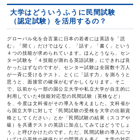
大学はどういうふうに民間試験
（認定試験）を活用するの？
グローバル化を合言葉に日本の若者には英語を「読
む」「聞く」だけではなく、「話す」「書く」という
４つの技能が求められています。ほんとうなら、セン
ター試験を「４技能が測れる英語試験」にできれば良
かったはずなのですが、センター試験は全国数十万人
が一斉に受けるテスト。とくに「話す力」を測ろうと
思うと、面接官の確保がむずかしくなります。そこ
で、以前から一部の国公立大学や私立大学が自主的に
利用していた4技能対応型の民間試験（英検など）
を、今度は文科省がその導入を考えました。文科省か
ら国立大学に対して「民間試験の受検を大学の出願資
格としてください」とか「民間試験の結果（スコアや
級）を共通テストの英語に加点してみてはどうでしょ
う」と呼びかけたのです。ただ、民間試験の導入につ
いては公平性の確保などの問題点も多く、大学の対応